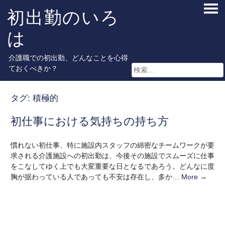
Skip
初出勤のいろ
PRI
to
ME
content
は
検
介護職での初出勤、どんなことを心得
索:
ておくべきか？
タグ:
積極的
初仕事における気持ちの持ち方
慣れない初仕事、特に施設内スタッフの綿密なチームワークが要
求される介護施設への初出勤は、今後その施設でスムーズに仕事
をこなしてゆく上でも大変重要な日となるであろう。どんなに度
胸が据わっている人であっても不安は存在し、多か…
More →